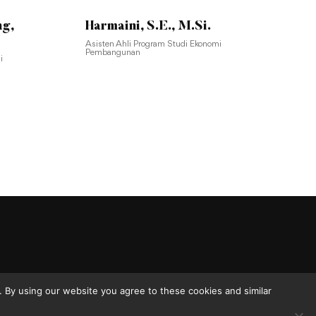
ng,
Harmaini, S.E., M.Si.
Asisten Ahli Program Studi Ekonomi
Pembangunan
i
 By using our website you agree to these cookies and similar