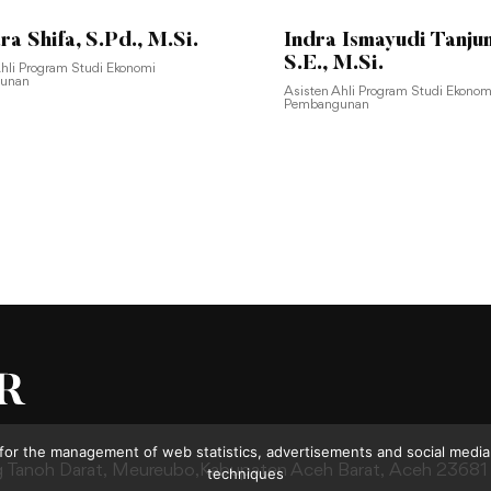
ra Shifa, S.Pd., M.Si.
Indra Ismayudi Tanju
S.E., M.Si.
Ahli Program Studi Ekonomi
unan
Asisten Ahli Program Studi Ekonom
Pembangunan
for the management of web statistics, advertisements and social media.
g Tanoh Darat,
Meureubo,Kabupaten Aceh Barat,
Aceh 23681
techniques