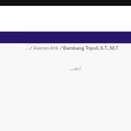
S
k
i
p
t
o
c
/
Asisten Ahli
/
Bambang Tripoli, S.T., M.T
o
n
t
e
n
t