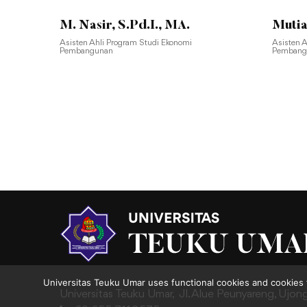
M. Nasir, S.Pd.I., MA.
Mutia
Asisten Ahli Program Studi Ekonomi
Asisten 
Pembangunan
Pembang
Universitas Teuku Umar uses functional cookies and cookies 
Universitas Teuku Umar,
Jl. Alue Peunyareng, Ujon