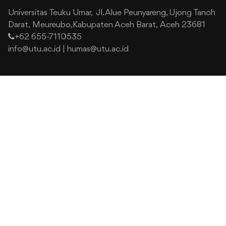
Universitas Teuku Umar,
Jl. Alue Peunyareng, Ujong Tanoh
Darat,
Meureubo,Kabupaten Aceh Barat,
Aceh 23681
+62 655-7110535
info@utu.ac.id
|
humas@utu.ac.id