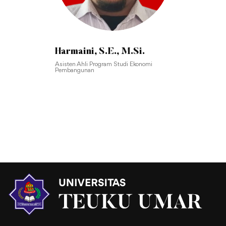
Harmaini, S.E., M.Si.
Asisten Ahli Program Studi Ekonomi
Pembangunan