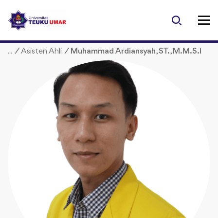
S
k
i
p
/
Asisten Ahli
/
Muhammad Ardiansyah, ST., M.M.S.I
t
o
c
o
n
t
e
n
t