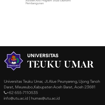
Asisten Ahli Program Studi Ekonomi
Pembangunan
Universitas Teuku Umar,
Jl. Alue Peunyareng, Ujong Tanoh
Darat,
Meureubo,Kabupaten Aceh Barat,
Aceh 23681
+62 655-7110535
info@utu.ac.id
|
humas@utu.ac.id