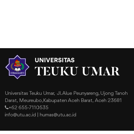
Universitas Teuku Umar,
Jl. Alue Peunyareng, Ujong Tanoh
Darat,
Meureubo,Kabupaten Aceh Barat,
Aceh 23681
+62 655-7110535
info@utu.ac.id
|
humas@utu.ac.id