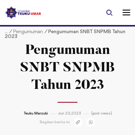
S
k
i
p
/
Pengumuman
/
Pengumuman SNBT SNPMB Tahun
t
2023
o
c
Pengumuman
o
n
SNBT SNPMB
t
e
Tahun 2023
n
t
Teuku Marzuki
Jun 20, 2023
[post-views]
Bagikan berita ini