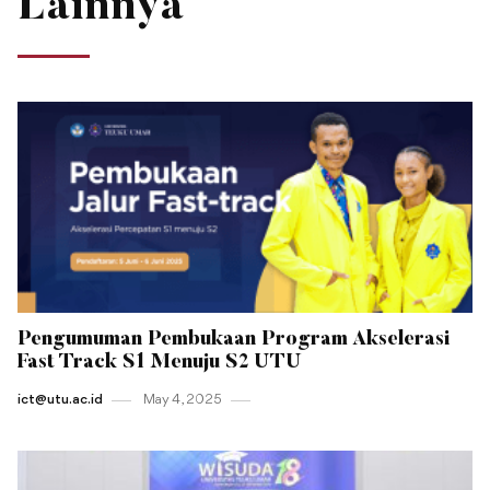
Lainnya
Pengumuman Pembukaan Program Akselerasi
Fast Track S1 Menuju S2 UTU
ict@utu.ac.id
May 4 , 2025