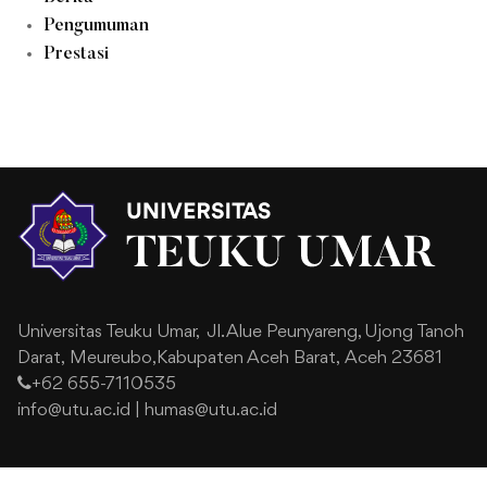
Pengumuman
Prestasi
Universitas Teuku Umar,
Jl. Alue Peunyareng, Ujong Tanoh
Darat,
Meureubo,Kabupaten Aceh Barat,
Aceh 23681
+62 655-7110535
info@utu.ac.id
|
humas@utu.ac.id