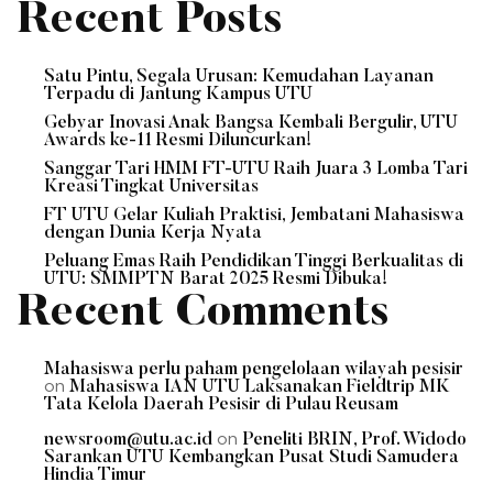
Recent Posts
Satu Pintu, Segala Urusan: Kemudahan Layanan
Terpadu di Jantung Kampus UTU
Gebyar Inovasi Anak Bangsa Kembali Bergulir, UTU
Awards ke-11 Resmi Diluncurkan!
Sanggar Tari HMM FT-UTU Raih Juara 3 Lomba Tari
Kreasi Tingkat Universitas
FT UTU Gelar Kuliah Praktisi, Jembatani Mahasiswa
dengan Dunia Kerja Nyata
Peluang Emas Raih Pendidikan Tinggi Berkualitas di
UTU: SMMPTN Barat 2025 Resmi Dibuka!
Recent Comments
Mahasiswa perlu paham pengelolaan wilayah pesisir
on
Mahasiswa IAN UTU Laksanakan Fieldtrip MK
Tata Kelola Daerah Pesisir di Pulau Reusam
on
newsroom@utu.ac.id
Peneliti BRIN, Prof. Widodo
Sarankan UTU Kembangkan Pusat Studi Samudera
Hindia Timur