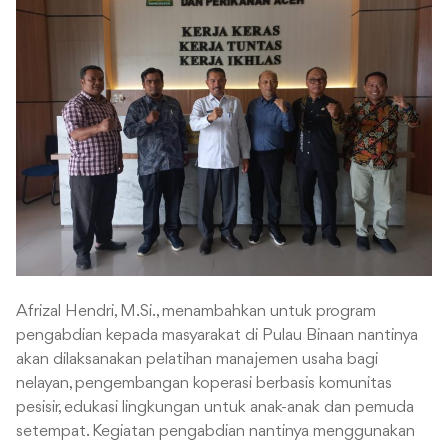
Afrizal Hendri, M.Si., menambahkan untuk program
pengabdian kepada masyarakat di Pulau Binaan nantinya
akan dilaksanakan pelatihan manajemen usaha bagi
nelayan, pengembangan koperasi berbasis komunitas
pesisir, edukasi lingkungan untuk anak-anak dan pemuda
setempat. Kegiatan pengabdian nantinya menggunakan