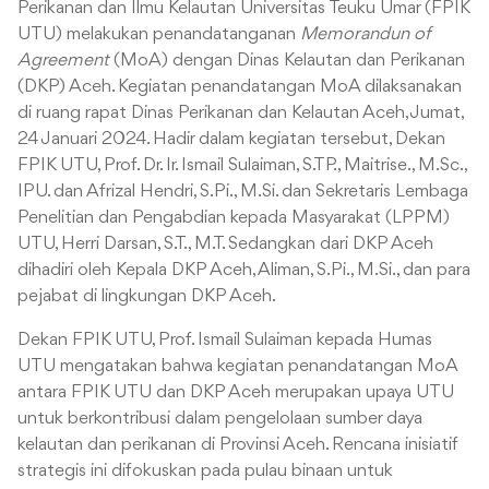
Perikanan dan Ilmu Kelautan Universitas Teuku Umar (FPIK
UTU) melakukan penandatanganan
Memorandun of
Agreement
(MoA) dengan Dinas Kelautan dan Perikanan
(DKP) Aceh. Kegiatan penandatangan MoA dilaksanakan
di ruang rapat Dinas Perikanan dan Kelautan Aceh, Jumat,
24 Januari 2024. Hadir dalam kegiatan tersebut, Dekan
FPIK UTU, Prof. Dr. Ir. Ismail Sulaiman, S.TP., Maitrise., M.Sc.,
IPU. dan Afrizal Hendri, S.Pi., M.Si. dan Sekretaris Lembaga
Penelitian dan Pengabdian kepada Masyarakat (LPPM)
UTU, Herri Darsan, S.T., M.T. Sedangkan dari DKP Aceh
dihadiri oleh Kepala DKP Aceh, Aliman, S.Pi., M.Si., dan para
pejabat di lingkungan DKP Aceh.
Dekan FPIK UTU, Prof. Ismail Sulaiman kepada Humas
UTU mengatakan bahwa kegiatan penandatangan MoA
antara FPIK UTU dan DKP Aceh merupakan upaya UTU
untuk berkontribusi dalam pengelolaan sumber daya
kelautan dan perikanan di Provinsi Aceh. Rencana inisiatif
strategis ini difokuskan pada pulau binaan untuk