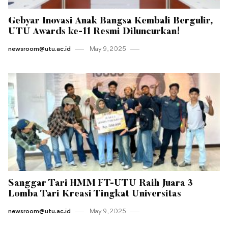
Gebyar Inovasi Anak Bangsa Kembali Bergulir,
UTU Awards ke-11 Resmi Diluncurkan!
newsroom@utu.ac.id
May 9 , 2025
Sanggar Tari HMM FT-UTU Raih Juara 3
Lomba Tari Kreasi Tingkat Universitas
newsroom@utu.ac.id
May 9 , 2025