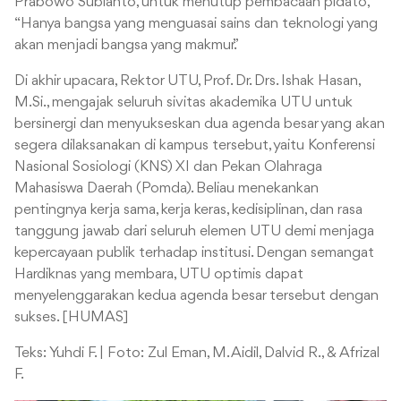
Prabowo Subianto, untuk menutup pembacaan pidato,
“Hanya bangsa yang menguasai sains dan teknologi yang
akan menjadi bangsa yang makmur.”
Di akhir upacara, Rektor UTU, Prof. Dr. Drs. Ishak Hasan,
M.Si., mengajak seluruh sivitas akademika UTU untuk
bersinergi dan menyukseskan dua agenda besar yang akan
segera dilaksanakan di kampus tersebut, yaitu Konferensi
Nasional Sosiologi (KNS) XI dan Pekan Olahraga
Mahasiswa Daerah (Pomda). Beliau menekankan
pentingnya kerja sama, kerja keras, kedisiplinan, dan rasa
tanggung jawab dari seluruh elemen UTU demi menjaga
kepercayaan publik terhadap institusi. Dengan semangat
Hardiknas yang membara, UTU optimis dapat
menyelenggarakan kedua agenda besar tersebut dengan
sukses. [HUMAS]
Teks: Yuhdi F. | Foto: Zul Eman, M. Aidil, Dalvid R., & Afrizal
F.