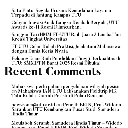
Satu Pintu, Segala Urusan: Kemudahan Layanan
Terpadu di Jantung Kampus UTU
Gebyar Inovasi Anak Bangsa Kembali Bergulir, UTU
Awards ke-11 Resmi Diluncurkan!
Sanggar Tari HMM FT-UTU Raih Juara 3 Lomba Tari
Kreasi Tingkat Universitas
FT UTU Gelar Kuliah Praktisi, Jembatani Mahasiswa
dengan Dunia Kerja Nyata
Peluang Emas Raih Pendidikan Tinggi Berkualitas di
UTU: SMMPTN Barat 2025 Resmi Dibuka!
Recent Comments
Mahasiswa perlu paham pengelolaan wilayah pesisir
on
Mahasiswa IAN UTU Laksanakan Fieldtrip MK
Tata Kelola Daerah Pesisir di Pulau Reusam
on
newsroom@utu.ac.id
Peneliti BRIN, Prof. Widodo
Sarankan UTU Kembangkan Pusat Studi Samudera
Hindia Timur
Meulaboh Serambi Samudera Hindia Timur – Widodo
on