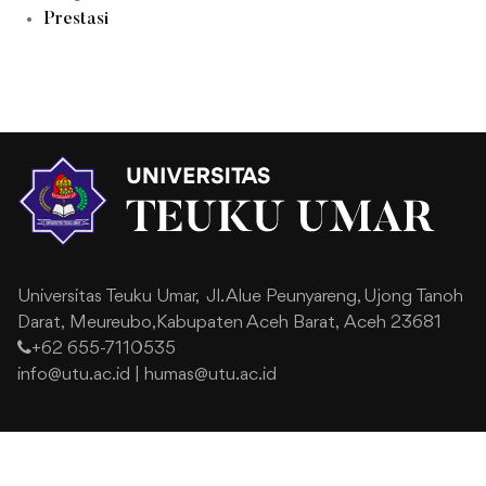
Prestasi
Universitas Teuku Umar,
Jl. Alue Peunyareng, Ujong Tanoh
Darat,
Meureubo,Kabupaten Aceh Barat,
Aceh 23681
+62 655-7110535
info@utu.ac.id
|
humas@utu.ac.id