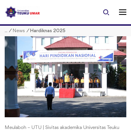
S
k
i
p
/
News
/
Hardiknas 2025
t
o
c
o
n
t
e
n
t
Meulaboh – UTU | Sivitas akademika Universitas Teuku