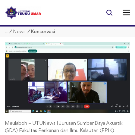
S
k
i
p
/
News
/
Konservasi
t
o
c
o
n
t
e
n
t
Meulaboh – UTUNews | Jurusan Sumber Daya Akuatik
(SDA) Fakultas Perikanan dan Ilmu Kelautan (FPIK)