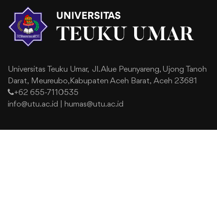
Universitas Teuku Umar,
Jl. Alue Peunyareng, Ujong Tanoh
Darat,
Meureubo,Kabupaten Aceh Barat,
Aceh 23681
+62 655-7110535
info@utu.ac.id
|
humas@utu.ac.id