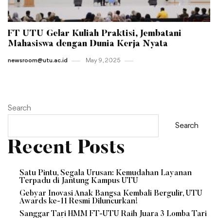
FT UTU Gelar Kuliah Praktisi, Jembatani
Mahasiswa dengan Dunia Kerja Nyata
newsroom@utu.ac.id
May 9 , 2025
Search
Search
Recent Posts
Satu Pintu, Segala Urusan: Kemudahan Layanan
Terpadu di Jantung Kampus UTU
Gebyar Inovasi Anak Bangsa Kembali Bergulir, UTU
Awards ke-11 Resmi Diluncurkan!
Sanggar Tari HMM FT-UTU Raih Juara 3 Lomba Tari