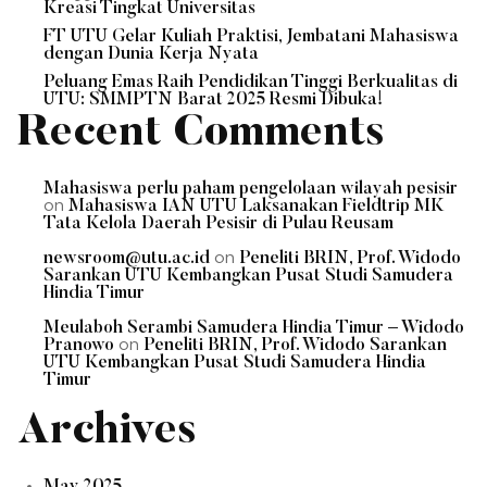
Kreasi Tingkat Universitas
FT UTU Gelar Kuliah Praktisi, Jembatani Mahasiswa
dengan Dunia Kerja Nyata
Peluang Emas Raih Pendidikan Tinggi Berkualitas di
UTU: SMMPTN Barat 2025 Resmi Dibuka!
Recent Comments
Mahasiswa perlu paham pengelolaan wilayah pesisir
on
Mahasiswa IAN UTU Laksanakan Fieldtrip MK
Tata Kelola Daerah Pesisir di Pulau Reusam
on
newsroom@utu.ac.id
Peneliti BRIN, Prof. Widodo
Sarankan UTU Kembangkan Pusat Studi Samudera
Hindia Timur
Meulaboh Serambi Samudera Hindia Timur – Widodo
on
Pranowo
Peneliti BRIN, Prof. Widodo Sarankan
UTU Kembangkan Pusat Studi Samudera Hindia
Timur
Archives