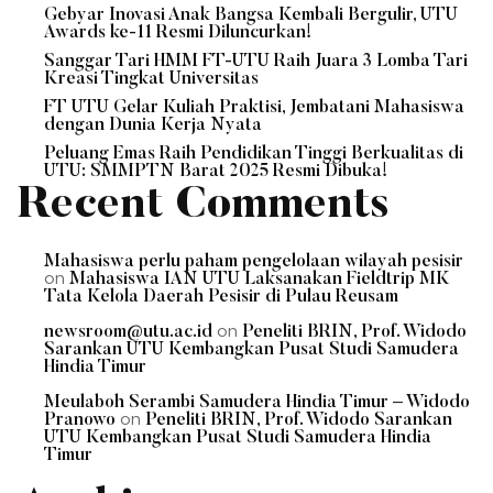
Gebyar Inovasi Anak Bangsa Kembali Bergulir, UTU
Awards ke-11 Resmi Diluncurkan!
Sanggar Tari HMM FT-UTU Raih Juara 3 Lomba Tari
Kreasi Tingkat Universitas
FT UTU Gelar Kuliah Praktisi, Jembatani Mahasiswa
dengan Dunia Kerja Nyata
Peluang Emas Raih Pendidikan Tinggi Berkualitas di
UTU: SMMPTN Barat 2025 Resmi Dibuka!
Recent Comments
Mahasiswa perlu paham pengelolaan wilayah pesisir
on
Mahasiswa IAN UTU Laksanakan Fieldtrip MK
Tata Kelola Daerah Pesisir di Pulau Reusam
on
newsroom@utu.ac.id
Peneliti BRIN, Prof. Widodo
Sarankan UTU Kembangkan Pusat Studi Samudera
Hindia Timur
Meulaboh Serambi Samudera Hindia Timur – Widodo
on
Pranowo
Peneliti BRIN, Prof. Widodo Sarankan
UTU Kembangkan Pusat Studi Samudera Hindia
Timur