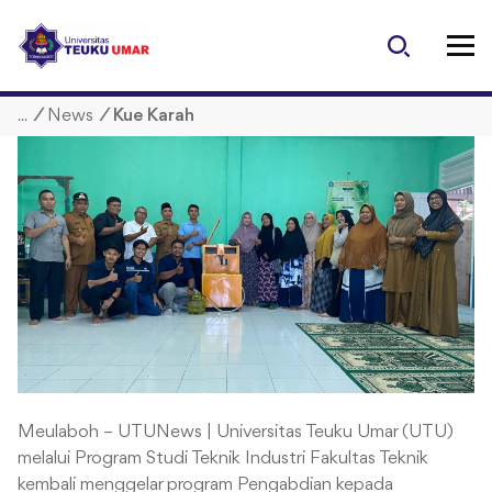
S
k
i
p
/
News
/
Kue Karah
t
o
c
o
n
t
e
n
t
Meulaboh – UTUNews | Universitas Teuku Umar (UTU)
melalui Program Studi Teknik Industri Fakultas Teknik
kembali menggelar program Pengabdian kepada