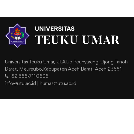
Universitas Teuku Umar,
Jl. Alue Peunyareng, Ujong Tanoh
Darat,
Meureubo,Kabupaten Aceh Barat,
Aceh 23681
+62 655-7110535
info@utu.ac.id
|
humas@utu.ac.id