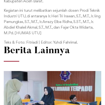
Kabupaten Aceh Barat.
Kegiatan ini turut melibatkan sejumlah dosen Prodi Teknik
Industri UTU, di antaranya Ir. Heri Tri Irawan, S.T., M.T., Ir. Iing
Pamungkas, S.T., M.T., Ir. Arrazy Elba Ridha, S.ST., M.T., Ir.
Abdiel Khaleil Akmal, S.T., M.T., dan Fajar Okta Widarta,
M.Pd
. [HUMAS UTU]
Teks & Foto: Fitriadi | Editor: Yuhdi Fahrimal.
Berita Lainnya