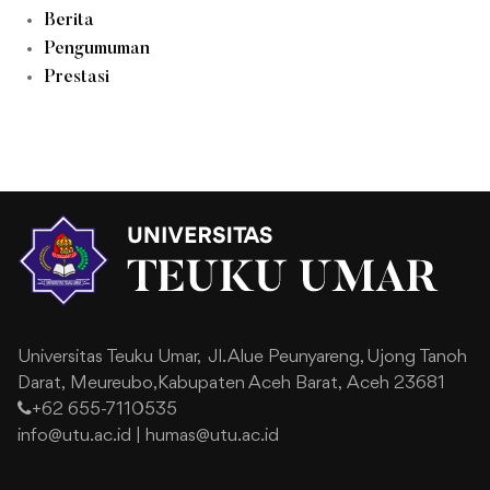
Berita
Pengumuman
Prestasi
Universitas Teuku Umar,
Jl. Alue Peunyareng, Ujong Tanoh
Darat,
Meureubo,Kabupaten Aceh Barat,
Aceh 23681
+62 655-7110535
info@utu.ac.id
|
humas@utu.ac.id