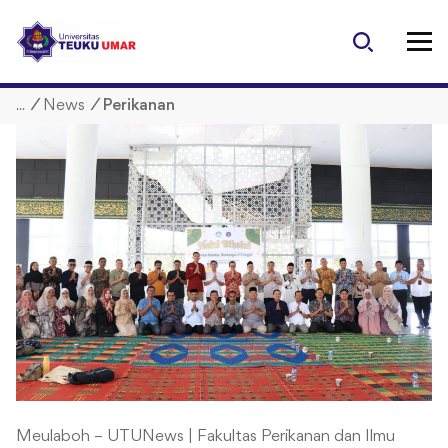
S
k
i
p
/
News
/
Perikanan
t
o
c
o
n
t
e
n
t
Meulaboh – UTUNews | Fakultas Perikanan dan Ilmu