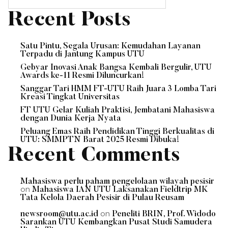
Recent Posts
Satu Pintu, Segala Urusan: Kemudahan Layanan
Terpadu di Jantung Kampus UTU
Gebyar Inovasi Anak Bangsa Kembali Bergulir, UTU
Awards ke-11 Resmi Diluncurkan!
Sanggar Tari HMM FT-UTU Raih Juara 3 Lomba Tari
Kreasi Tingkat Universitas
FT UTU Gelar Kuliah Praktisi, Jembatani Mahasiswa
dengan Dunia Kerja Nyata
Peluang Emas Raih Pendidikan Tinggi Berkualitas di
UTU: SMMPTN Barat 2025 Resmi Dibuka!
Recent Comments
Mahasiswa perlu paham pengelolaan wilayah pesisir
on
Mahasiswa IAN UTU Laksanakan Fieldtrip MK
Tata Kelola Daerah Pesisir di Pulau Reusam
on
newsroom@utu.ac.id
Peneliti BRIN, Prof. Widodo
Sarankan UTU Kembangkan Pusat Studi Samudera