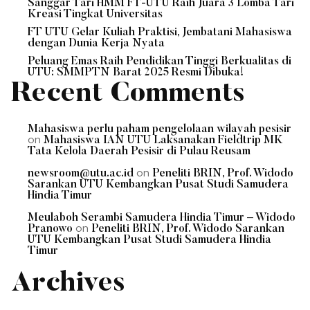
Sanggar Tari HMM FT-UTU Raih Juara 3 Lomba Tari
Kreasi Tingkat Universitas
FT UTU Gelar Kuliah Praktisi, Jembatani Mahasiswa
dengan Dunia Kerja Nyata
Peluang Emas Raih Pendidikan Tinggi Berkualitas di
UTU: SMMPTN Barat 2025 Resmi Dibuka!
Recent Comments
Mahasiswa perlu paham pengelolaan wilayah pesisir
on
Mahasiswa IAN UTU Laksanakan Fieldtrip MK
Tata Kelola Daerah Pesisir di Pulau Reusam
on
newsroom@utu.ac.id
Peneliti BRIN, Prof. Widodo
Sarankan UTU Kembangkan Pusat Studi Samudera
Hindia Timur
Meulaboh Serambi Samudera Hindia Timur – Widodo
on
Pranowo
Peneliti BRIN, Prof. Widodo Sarankan
UTU Kembangkan Pusat Studi Samudera Hindia
Timur
Archives