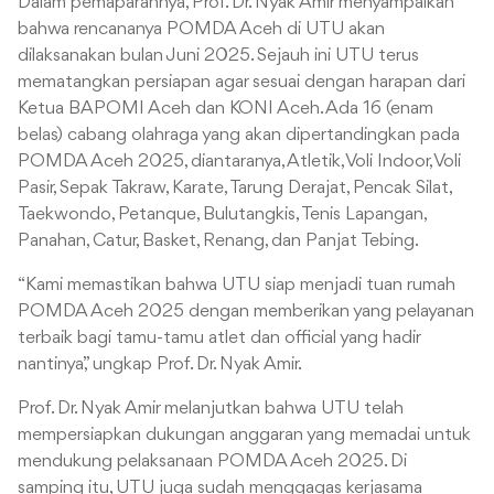
Dalam pemaparannya, Prof. Dr. Nyak Amir menyampaikan
bahwa rencananya POMDA Aceh di UTU akan
dilaksanakan bulan Juni 2025. Sejauh ini UTU terus
mematangkan persiapan agar sesuai dengan harapan dari
Ketua BAPOMI Aceh dan KONI Aceh. Ada 16 (enam
belas) cabang olahraga yang akan dipertandingkan pada
POMDA Aceh 2025, diantaranya, Atletik, Voli Indoor, Voli
Pasir, Sepak Takraw, Karate, Tarung Derajat, Pencak Silat,
Taekwondo, Petanque, Bulutangkis, Tenis Lapangan,
Panahan, Catur, Basket, Renang, dan Panjat Tebing.
“Kami memastikan bahwa UTU siap menjadi tuan rumah
POMDA Aceh 2025 dengan memberikan yang pelayanan
terbaik bagi tamu-tamu atlet dan official yang hadir
nantinya,” ungkap Prof. Dr. Nyak Amir.
Prof. Dr. Nyak Amir melanjutkan bahwa UTU telah
mempersiapkan dukungan anggaran yang memadai untuk
mendukung pelaksanaan POMDA Aceh 2025. Di
samping itu, UTU juga sudah menggagas kerjasama