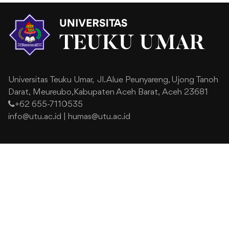
Universitas Teuku Umar,
Jl. Alue Peunyareng, Ujong Tanoh
Darat,
Meureubo,Kabupaten Aceh Barat,
Aceh 23681
+62 655-7110535
info@utu.ac.id
|
humas@utu.ac.id