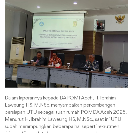
Dalam laporannya kepada BAPOMI Aceh, H. Ibrahim
Laweung HS, M.NSc. menyampaikan perkembangan
persiapan UTU sebagai tuan rumah POMDA Aceh 2025.
Menurut H. Ibrahim Laweung HS, M.NSc., saat ini UTU
sudah merampungkan beberapa hal seperti rekrutmen