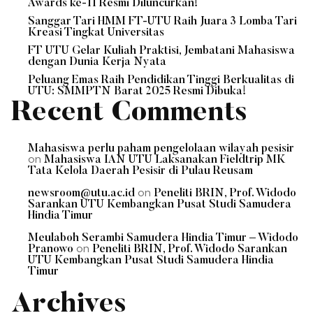
Awards ke-11 Resmi Diluncurkan!
Sanggar Tari HMM FT-UTU Raih Juara 3 Lomba Tari
Kreasi Tingkat Universitas
FT UTU Gelar Kuliah Praktisi, Jembatani Mahasiswa
dengan Dunia Kerja Nyata
Peluang Emas Raih Pendidikan Tinggi Berkualitas di
UTU: SMMPTN Barat 2025 Resmi Dibuka!
Recent Comments
Mahasiswa perlu paham pengelolaan wilayah pesisir
on
Mahasiswa IAN UTU Laksanakan Fieldtrip MK
Tata Kelola Daerah Pesisir di Pulau Reusam
on
newsroom@utu.ac.id
Peneliti BRIN, Prof. Widodo
Sarankan UTU Kembangkan Pusat Studi Samudera
Hindia Timur
Meulaboh Serambi Samudera Hindia Timur – Widodo
on
Pranowo
Peneliti BRIN, Prof. Widodo Sarankan
UTU Kembangkan Pusat Studi Samudera Hindia
Timur
Archives