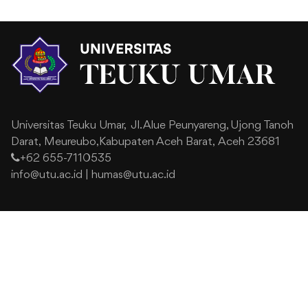
Universitas Teuku Umar,
Jl. Alue Peunyareng, Ujong Tanoh
Darat,
Meureubo,Kabupaten Aceh Barat,
Aceh 23681
+62 655-7110535
info@utu.ac.id
|
humas@utu.ac.id