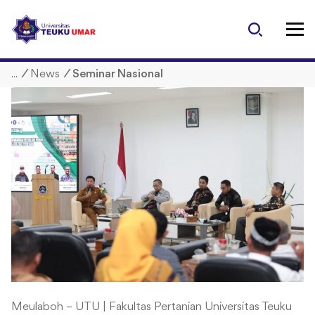
S
k
i
p
/
News
/
Seminar Nasional
t
o
c
o
n
t
e
n
t
Meulaboh – UTU | Fakultas Pertanian Universitas Teuku