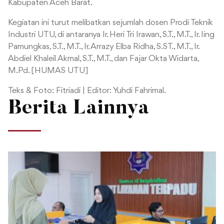
Kabupaten Aceh Barat.
Kegiatan ini turut melibatkan sejumlah dosen Prodi Teknik
Industri UTU, di antaranya Ir. Heri Tri Irawan, S.T., M.T., Ir. Iing
Pamungkas, S.T., M.T., Ir. Arrazy Elba Ridha, S.ST., M.T., Ir.
Abdiel Khaleil Akmal, S.T., M.T., dan Fajar Okta Widarta,
M.Pd
. [HUMAS UTU]
Teks & Foto: Fitriadi | Editor: Yuhdi Fahrimal.
Berita Lainnya