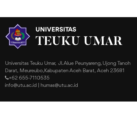
Universitas Teuku Umar,
Jl. Alue Peunyareng, Ujong Tanoh
Darat,
Meureubo,Kabupaten Aceh Barat,
Aceh 23681
+62 655-7110535
info@utu.ac.id
|
humas@utu.ac.id