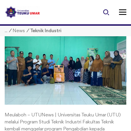
S
k
i
p
/
News
/
Teknik Industri
t
o
c
o
n
t
e
n
t
Meulaboh – UTUNews | Universitas Teuku Umar (UTU)
melalui Program Studi Teknik Industri Fakultas Teknik
kembali menggelar program Pengabdian kepada