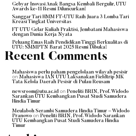
Gebyar Inovasi Anak Bangsa Kembali Bergulir, UTU
Awards ke-11 Resmi Diluncurkan!
Sanggar Tari HMM FT-UTU Raih Juara 3 Lomba Tari
Kreasi Tingkat Universitas
FT UTU Gelar Kuliah Praktisi, Jembatani Mahasiswa
dengan Dunia Kerja Nyata
Peluang Emas Raih Pendidikan Tinggi Berkualitas di
UTU: SMMPTN Barat 2025 Resmi Dibuka!
Recent Comments
Mahasiswa perlu paham pengelolaan wilayah pesisir
on
Mahasiswa IAN UTU Laksanakan Fieldtrip MK
Tata Kelola Daerah Pesisir di Pulau Reusam
on
newsroom@utu.ac.id
Peneliti BRIN, Prof. Widodo
Sarankan UTU Kembangkan Pusat Studi Samudera
Hindia Timur
Meulaboh Serambi Samudera Hindia Timur – Widodo
on
Pranowo
Peneliti BRIN, Prof. Widodo Sarankan
UTU Kembangkan Pusat Studi Samudera Hindia
Timur