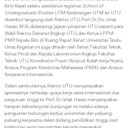
binti Kayat selaku
assistance registrar
,
School of
Undergraduate Studies UTM
. Kedatangan UTM ke UTU
disambut langsung oleh Rektor UTU, Prof. Dr. Drs. Ishak
Hasan, M.Si. didampingi jajaran pimpinan UTU seperti para
Wakil Rektor, Dekanat lingkup UTU, dan Ketua LPPM-
PMP, Kepala Biro di Ruang Rapat Senat Universitas Teuku
Umar. Kegiatan ini juga dihadiri oleh Senat Fakultas Teknik,
Ketua Prodi dan Kepala Laboratorium lingkup Fakultas
Teknik UTU, Koordinator Pusat (Korpus) Kuliah kerja Nyata,
Korpus
Program Kreativitas Mahasiswa (PKM)
, dan Korpus
Kerjasama Internasional.
Dalam sambutannya, Rektor UTU menyampaikan
apresiasinya terhadap upaya kerja sama internasional dua
perguruan tinggi ini. Prof. Dr. Ishak Hasan menyampaikan
harapan keberlanjutan kunjungan ini melalui adanya
penguatan hubungan kedua universitas dan peluang-
peluang kerjasama dalam bidang pendidikan tinggi, riset
kolaborasi serta pengabdian kepada masyarakat.