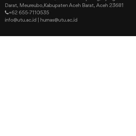
Darat,
Meureubo,Kabupaten Aceh Barat,
Aceh 23681
+62 655-7110535
info@utu.ac.id
|
humas@utu.ac.id