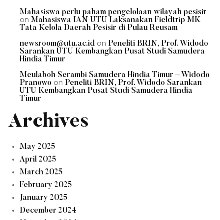
Mahasiswa perlu paham pengelolaan wilayah pesisir
on
Mahasiswa IAN UTU Laksanakan Fieldtrip MK
Tata Kelola Daerah Pesisir di Pulau Reusam
on
newsroom@utu.ac.id
Peneliti BRIN, Prof. Widodo
Sarankan UTU Kembangkan Pusat Studi Samudera
Hindia Timur
Meulaboh Serambi Samudera Hindia Timur – Widodo
on
Pranowo
Peneliti BRIN, Prof. Widodo Sarankan
UTU Kembangkan Pusat Studi Samudera Hindia
Timur
Archives
May 2025
April 2025
March 2025
February 2025
January 2025
December 2024