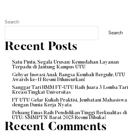
Search
Search
Recent Posts
Satu Pintu, Segala Urusan: Kemudahan Layanan
Terpadu di Jantung Kampus UTU
Gebyar Inovasi Anak Bangsa Kembali Bergulir, UTU
Awards ke-11 Resmi Diluncurkan!
Sanggar Tari HMM FT-UTU Raih Juara 3 Lomba Tari
Kreasi Tingkat Universitas
FT UTU Gelar Kuliah Praktisi, Jembatani Mahasiswa
dengan Dunia Kerja Nyata
Peluang Emas Raih Pendidikan Tinggi Berkualitas di
UTU: SMMPTN Barat 2025 Resmi Dibuka!
Recent Comments