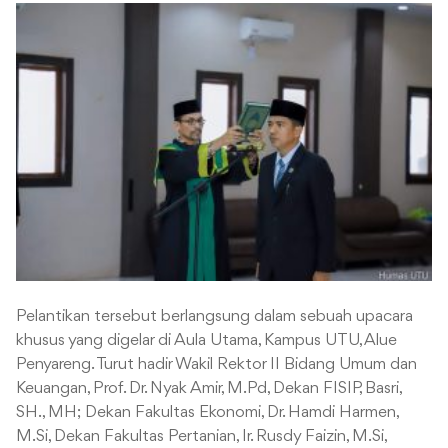
Pelantikan tersebut berlangsung dalam sebuah upacara
khusus yang digelar di Aula Utama, Kampus UTU, Alue
Penyareng. Turut hadir Wakil Rektor II Bidang Umum dan
Keuangan, Prof. Dr. Nyak Amir, M.Pd, Dekan FISIP, Basri,
SH., MH; Dekan Fakultas Ekonomi, Dr. Hamdi Harmen,
M.Si, Dekan Fakultas Pertanian, Ir. Rusdy Faizin, M.Si,